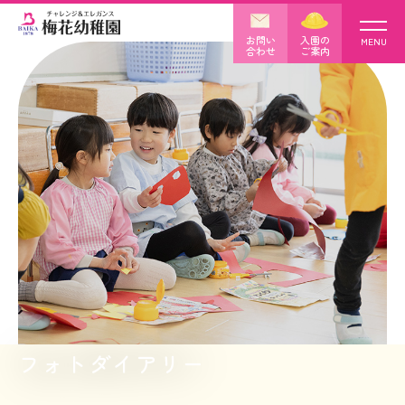
お問い
入園の
MENU
合わせ
ご案内
梅花幼稚園について
保育内容
子育て支援
入園のご案内
園の見学について
アクセス
フォトダイアリー
フォトダイアリー
園からのお知らせ