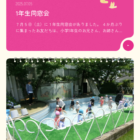
2025.07.05
1年生同窓会
７月５日（土）に１年生同窓会がありました。 ４か月ぶり
に集まったお友だちは、小学1年生のお兄さん、お姉さんの
お顔をしていました。 幼稚園で毎日していたお礼拝や、ピ
アノに合わせて律動（スキップ）をしたり、 玉入れ、ヨー
ヨーすくい、伝言ゲームなどをしたりしてお友だちと楽し
く過ごしました。