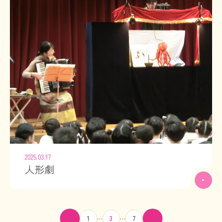
2025.03.17
人形劇
前へ
次へ
…
…
1
3
7