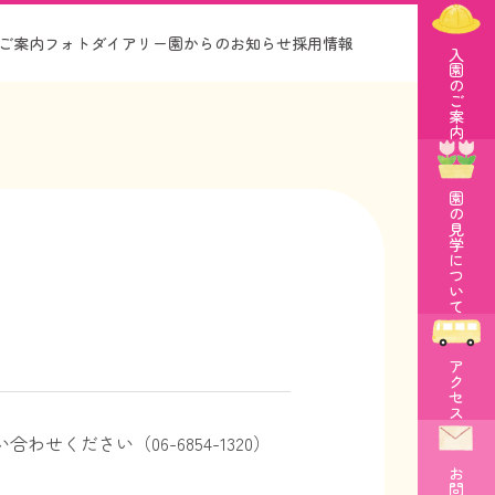
ご案内
フォトダイアリー
園からのお知らせ
採用情報
入
園
の
ご
案
内
園
の
見
学
に
つ
い
て
ア
ク
セ
ス
ください（06-6854-1320）
お
問