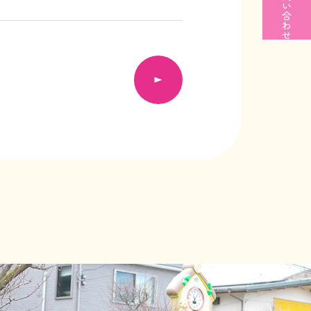
い
合
わ
せ
次の記事へ